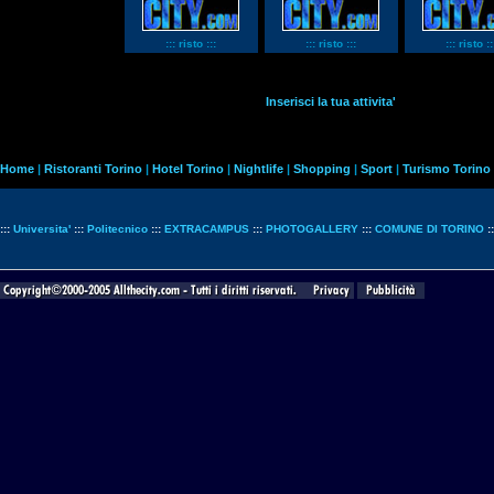
::: risto :::
::: risto :::
::: risto ::
Inserisci la tua attivita'
Home
|
Ristoranti Torino
|
Hotel Torino
|
Nightlife
|
Shopping
|
Sport
|
Turismo Torino
:::
Universita'
:::
Politecnico
:::
EXTRACAMPUS
:::
PHOTOGALLERY
:::
COMUNE DI TORINO
: