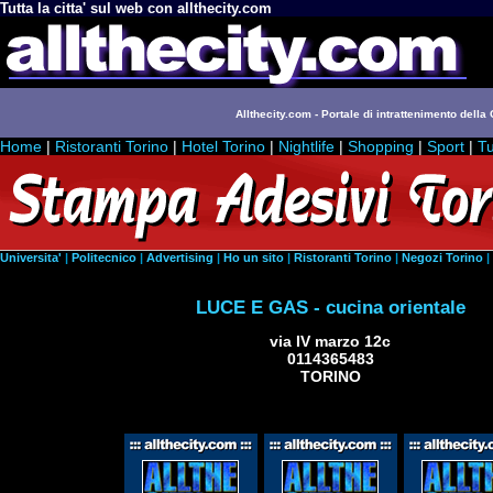
Tutta la citta' sul web con allthecity.com
Allthecity.com - Portale di intrattenimento della C
Home
|
Ristoranti Torino
|
Hotel Torino
|
Nightlife
|
Shopping
|
Sport
|
Tu
Universita'
|
Politecnico
|
Advertising
|
Ho un sito
|
Ristoranti Torino
|
Negozi Torino
|
LUCE E GAS - cucina orientale
via IV marzo 12c
0114365483
TORINO