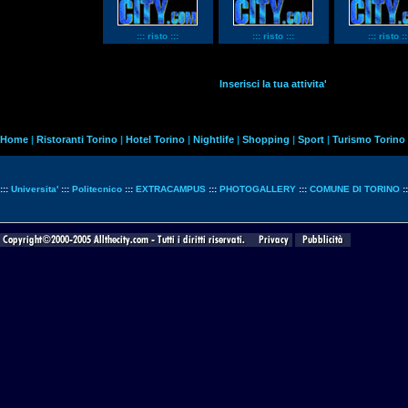
::: risto :::
::: risto :::
::: risto ::
Inserisci la tua attivita'
Home
|
Ristoranti Torino
|
Hotel Torino
|
Nightlife
|
Shopping
|
Sport
|
Turismo Torino
:::
Universita'
:::
Politecnico
:::
EXTRACAMPUS
:::
PHOTOGALLERY
:::
COMUNE DI TORINO
: