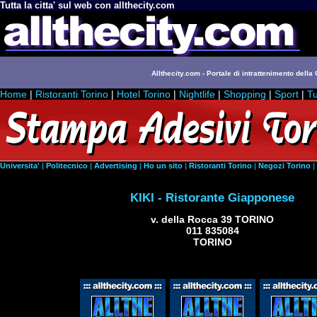
Tutta la citta' sul web con allthecity.com
Allthecity.com - Portale di intrattenimento della C
Home
|
Ristoranti Torino
|
Hotel Torino
|
Nightlife
|
Shopping
|
Sport
|
Tu
Universita'
|
Politecnico
|
Advertising
|
Ho un sito
|
Ristoranti Torino
|
Negozi Torino
|
KIKI - Ristorante Giapponese
v. della Rocca 39 TORINO
011 835084
TORINO