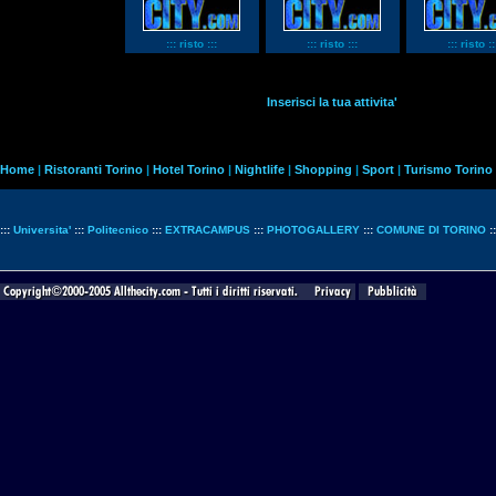
::: risto :::
::: risto :::
::: risto ::
Inserisci la tua attivita'
Home
|
Ristoranti Torino
|
Hotel Torino
|
Nightlife
|
Shopping
|
Sport
|
Turismo Torino
:::
Universita'
:::
Politecnico
:::
EXTRACAMPUS
:::
PHOTOGALLERY
:::
COMUNE DI TORINO
: