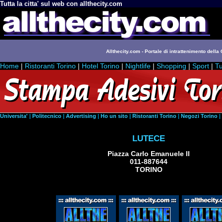
Tutta la citta' sul web con allthecity.com
Allthecity.com - Portale di intrattenimento della C
Home
|
Ristoranti Torino
|
Hotel Torino
|
Nightlife
|
Shopping
|
Sport
|
Tu
Universita'
|
Politecnico
|
Advertising
|
Ho un sito
|
Ristoranti Torino
|
Negozi Torino
|
LUTECE
Piazza Carlo Emanuele II
011-887644
TORINO