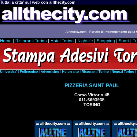
Tutta la citta' sul web con allthecity.com
Allthecity.com - Portale di intrattenimento della C
Home
|
Ristoranti Torino
|
Hotel Torino
|
Nightlife
|
Shopping
|
Sport
|
Tu
Universita'
|
Politecnico
|
Advertising
|
Ho un sito
|
Ristoranti Torino
|
Negozi Torino
|
PIZZERIA SAINT PAUL
Corso Vittorio 45
011-6693935
TORINO