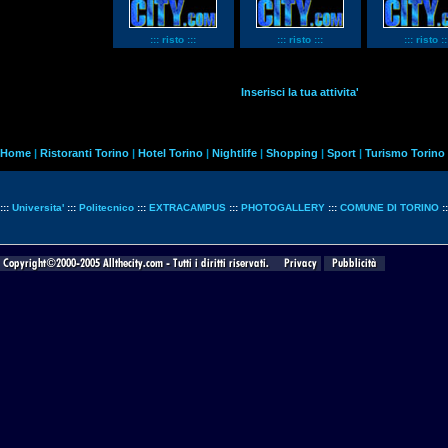
::: risto :::
::: risto :::
::: risto ::
Inserisci la tua attivita'
Home
|
Ristoranti Torino
|
Hotel Torino
|
Nightlife
|
Shopping
|
Sport
|
Turismo Torino
:::
Universita'
:::
Politecnico
:::
EXTRACAMPUS
:::
PHOTOGALLERY
:::
COMUNE DI TORINO
: