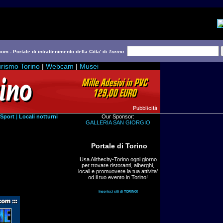
com - Portale di intrattenimento della Citta' di
Torino
.
rismo Torino
|
Webcam
|
Musei
Sport
|
Locali notturni
Our Sponsor:
GALLERIA SAN GIORGIO
Portale di Torino
Usa Allthecity-Torino ogni giorno
per trovare ristoranti, alberghi,
locali e promuovere la tua attivita'
od il tuo evento in Torino!
Inserisci siti di TORINO!