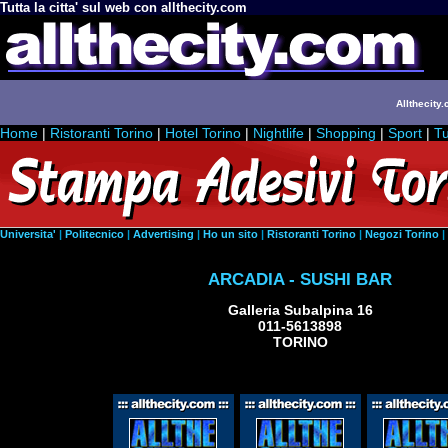
Tutta la citta' sul web con allthecity.com
Allthecity.
Home
|
Ristoranti Torino
|
Hotel Torino
|
Nightlife
|
Shopping
|
Sport
|
Tu
Universita'
|
Politecnico
|
Advertising
|
Ho un sito
|
Ristoranti Torino
|
Negozi Torino
|
ARCADIA - SUSHI BAR
Galleria Subalpina 16
011-5613898
TORINO