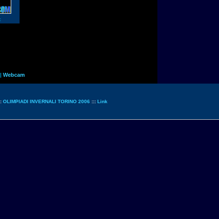
:
|
Webcam
::
OLIMPIADI INVERNALI TORINO 2006
:::
Link