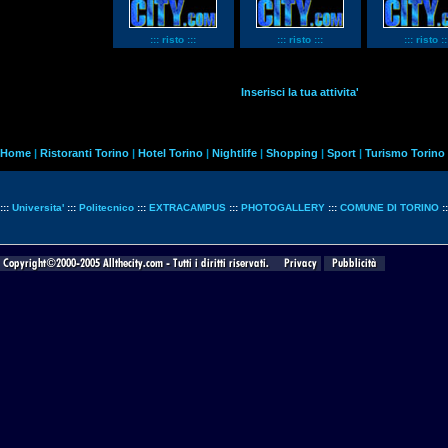
::: risto :::
::: risto :::
::: risto ::
Inserisci la tua attivita'
Home
|
Ristoranti Torino
|
Hotel Torino
|
Nightlife
|
Shopping
|
Sport
|
Turismo Torino
:::
Universita'
:::
Politecnico
:::
EXTRACAMPUS
:::
PHOTOGALLERY
:::
COMUNE DI TORINO
: