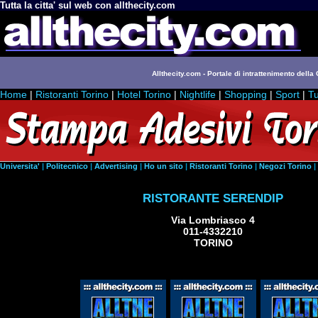
Tutta la citta' sul web con allthecity.com
Allthecity.com - Portale di intrattenimento della C
Home
|
Ristoranti Torino
|
Hotel Torino
|
Nightlife
|
Shopping
|
Sport
|
Tu
Universita'
|
Politecnico
|
Advertising
|
Ho un sito
|
Ristoranti Torino
|
Negozi Torino
|
RISTORANTE SERENDIP
Via Lombriasco 4
011-4332210
TORINO