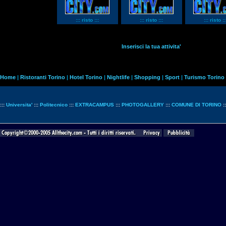
::: risto :::
::: risto :::
::: risto ::
Inserisci la tua attivita'
Home
|
Ristoranti Torino
|
Hotel Torino
|
Nightlife
|
Shopping
|
Sport
|
Turismo Torino
:::
Universita'
:::
Politecnico
:::
EXTRACAMPUS
:::
PHOTOGALLERY
:::
COMUNE DI TORINO
: