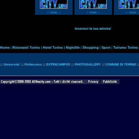
::: risto :::
::: risto :::
::: risto ::
Inserisci la tua attivita'
Home
|
Ristoranti Torino
|
Hotel Torino
|
Nightlife
|
Shopping
|
Sport
|
Turismo Torino
:::
Universita'
:::
Politecnico
:::
EXTRACAMPUS
:::
PHOTOGALLERY
:::
COMUNE DI TORINO
: