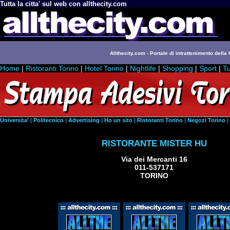
Tutta la citta' sul web con allthecity.com
Allthecity.com - Portale di intrattenimento della C
Home
|
Ristoranti Torino
|
Hotel Torino
|
Nightlife
|
Shopping
|
Sport
|
Tu
Universita'
|
Politecnico
|
Advertising
|
Ho un sito
|
Ristoranti Torino
|
Negozi Torino
|
RISTORANTE MISTER HU
Via dei Mercanti 16
011-537171
TORINO