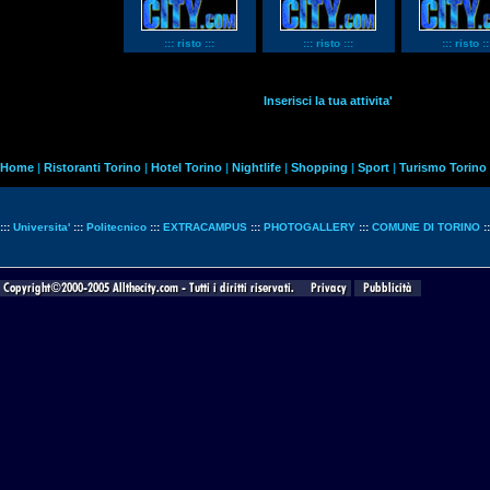
::: risto :::
::: risto :::
::: risto ::
Inserisci la tua attivita'
Home
|
Ristoranti Torino
|
Hotel Torino
|
Nightlife
|
Shopping
|
Sport
|
Turismo Torino
:::
Universita'
:::
Politecnico
:::
EXTRACAMPUS
:::
PHOTOGALLERY
:::
COMUNE DI TORINO
: