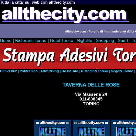
Tutta la citta' sul web con allthecity.com
Allthecity.com - Portale di intrattenimento della C
Home
|
Ristoranti Torino
|
Hotel Torino
|
Nightlife
|
Shopping
|
Sport
|
Tu
Universita'
|
Politecnico
|
Advertising
|
Ho un sito
|
Ristoranti Torino
|
Negozi Torino
|
TAVERNA DELLE ROSE
Via Massena 24
011-838345
TORINO