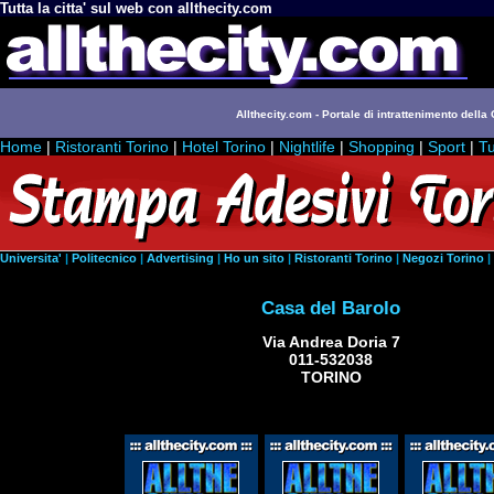
Tutta la citta' sul web con allthecity.com
Allthecity.com - Portale di intrattenimento della C
Home
|
Ristoranti Torino
|
Hotel Torino
|
Nightlife
|
Shopping
|
Sport
|
Tu
Universita'
|
Politecnico
|
Advertising
|
Ho un sito
|
Ristoranti Torino
|
Negozi Torino
|
Casa del Barolo
Via Andrea Doria 7
011-532038
TORINO