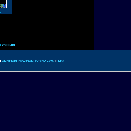
:
|
Webcam
::
OLIMPIADI INVERNALI TORINO 2006
:::
Link