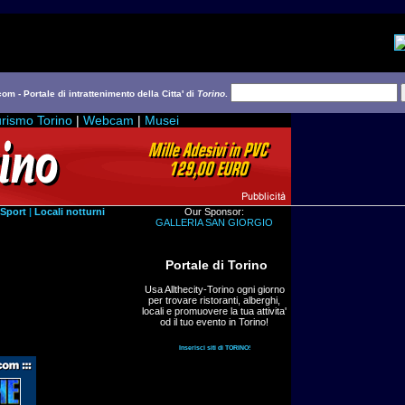
com - Portale di intrattenimento della Citta' di
Torino
.
rismo Torino
|
Webcam
|
Musei
Sport
|
Locali notturni
Our Sponsor:
GALLERIA SAN GIORGIO
Portale di Torino
Usa Allthecity-Torino ogni giorno
per trovare ristoranti, alberghi,
locali e promuovere la tua attivita'
od il tuo evento in Torino!
Inserisci siti di TORINO!