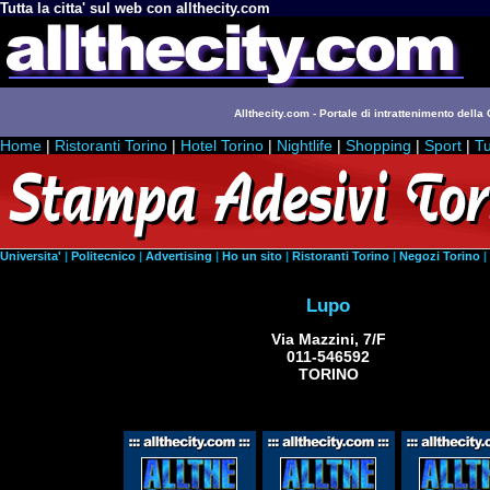
Tutta la citta' sul web con allthecity.com
Allthecity.com - Portale di intrattenimento della C
Home
|
Ristoranti Torino
|
Hotel Torino
|
Nightlife
|
Shopping
|
Sport
|
Tu
Universita'
|
Politecnico
|
Advertising
|
Ho un sito
|
Ristoranti Torino
|
Negozi Torino
|
Lupo
Via Mazzini, 7/F
011-546592
TORINO