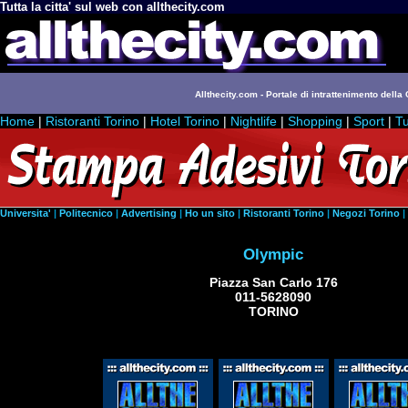
Tutta la citta' sul web con allthecity.com
Allthecity.com - Portale di intrattenimento della C
Home
|
Ristoranti Torino
|
Hotel Torino
|
Nightlife
|
Shopping
|
Sport
|
Tu
Universita'
|
Politecnico
|
Advertising
|
Ho un sito
|
Ristoranti Torino
|
Negozi Torino
|
Olympic
Piazza San Carlo 176
011-5628090
TORINO