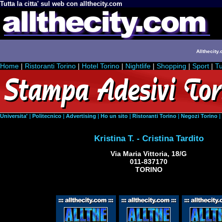
Tutta la citta' sul web con allthecity.com
Allthecity.
Home
|
Ristoranti Torino
|
Hotel Torino
|
Nightlife
|
Shopping
|
Sport
|
Tu
Universita'
|
Politecnico
|
Advertising
|
Ho un sito
|
Ristoranti Torino
|
Negozi Torino
|
Kristina T. - Cristina Tardito
Via Maria Vittoria, 18/G
011-837170
TORINO