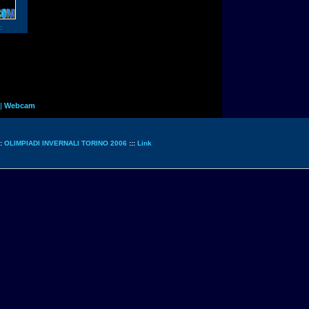
:
|
Webcam
::
OLIMPIADI INVERNALI TORINO 2006
:::
Link