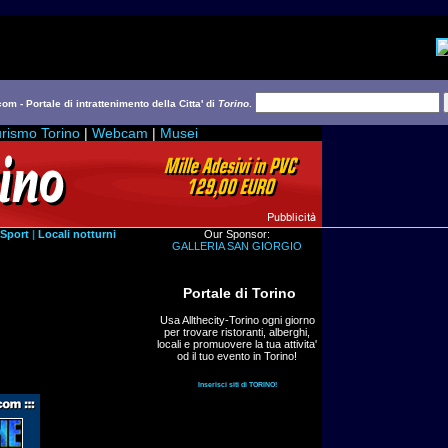
com - Portale di intrattenimento della Citta' di
Torino
.
rismo Torino
|
Webcam
|
Musei
Sport
|
Locali notturni
Our Sponsor:
GALLERIA SAN GIORGIO
Portale di Torino
Usa Allthecity-Torino ogni giorno
per trovare ristoranti, alberghi,
locali e promuovere la tua attivita'
od il tuo evento in Torino!
Inserisci siti di TORINO!