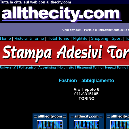
Tutta la citta' sul web con allthecity.com
Allthecity.com - Portale di intrattenimento della C
Home
|
Ristoranti Torino
|
Hotel Torino
|
Nightlife
|
Shopping
|
Sport
|
Tu
Universita'
|
Politecnico
|
Advertising
|
Ho un sito
|
Ristoranti Torino
|
Negozi Torino
|
Fashion - abbigliamento
Via Tiepolo 8
011-6315105
TORINO