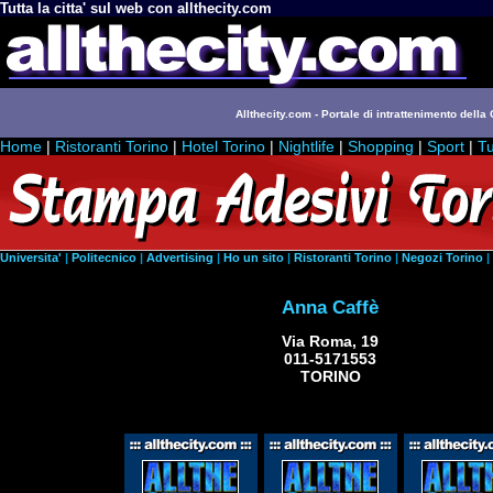
Tutta la citta' sul web con allthecity.com
Allthecity.com - Portale di intrattenimento della C
Home
|
Ristoranti Torino
|
Hotel Torino
|
Nightlife
|
Shopping
|
Sport
|
Tu
Universita'
|
Politecnico
|
Advertising
|
Ho un sito
|
Ristoranti Torino
|
Negozi Torino
|
Anna Caffè
Via Roma, 19
011-5171553
TORINO