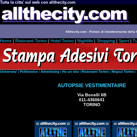
Tutta la citta' sul web con allthecity.com
Allthecity.com - Portale di intrattenimento della C
Home
|
Ristoranti Torino
|
Hotel Torino
|
Nightlife
|
Shopping
|
Sport
|
Tu
Universita'
|
Politecnico
|
Advertising
|
Ho un sito
|
Ristoranti Torino
|
Negozi Torino
|
AUTOPSIE VESTIMENTAIRE
Via Bonelli 6B
011-4360641
TORINO