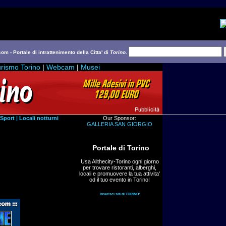
com - Portale di intrattenimento della Citta' di
Torino
.
rismo Torino
|
Webcam
|
Musei
Sport
|
Locali notturni
Our Sponsor:
GALLERIA SAN GIORGIO
Portale di Torino
Usa Allthecity-Torino ogni giorno
per trovare ristoranti, alberghi,
locali e promuovere la tua attivita'
od il tuo evento in Torino!
Inserisci siti di TORINO!