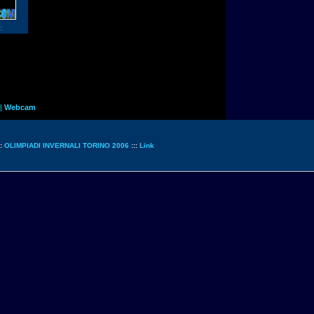
:
|
Webcam
::
OLIMPIADI INVERNALI TORINO 2006
:::
Link