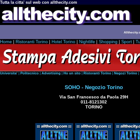
Tutta la citta' sul web con allthecity.com
Allthecity.
Home
|
Ristoranti Torino
|
Hotel Torino
|
Nightlife
|
Shopping
|
Sport
|
Tu
Universita'
|
Politecnico
|
Advertising
|
Ho un sito
|
Ristoranti Torino
|
Negozi Torino
|
SOHO - Negozio Torino
Via San Francesco da Paola 29H
011-8121302
TORINO