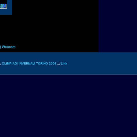
|
Webcam
::
OLIMPIADI INVERNALI TORINO 2006
:::
Link