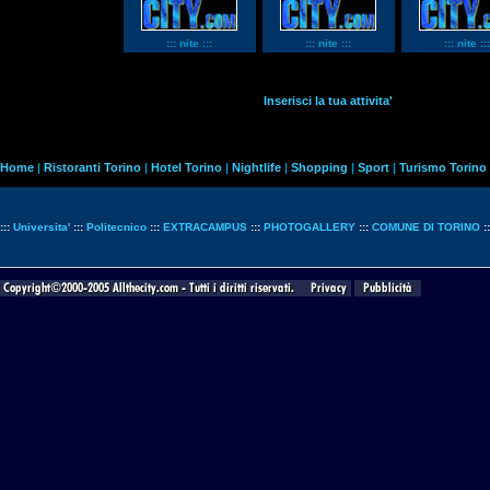
::: nite :::
::: nite :::
::: nite :::
Inserisci la tua attivita'
Home
|
Ristoranti Torino
|
Hotel Torino
|
Nightlife
|
Shopping
|
Sport
|
Turismo Torino
:::
Universita'
:::
Politecnico
:::
EXTRACAMPUS
:::
PHOTOGALLERY
:::
COMUNE DI TORINO
: