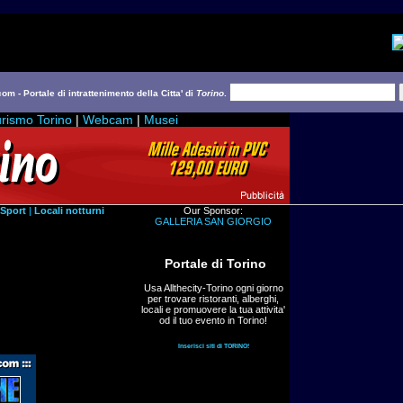
com - Portale di intrattenimento della Citta' di
Torino
.
rismo Torino
|
Webcam
|
Musei
Sport
|
Locali notturni
Our Sponsor:
GALLERIA SAN GIORGIO
Portale di Torino
Usa Allthecity-Torino ogni giorno
per trovare ristoranti, alberghi,
locali e promuovere la tua attivita'
od il tuo evento in Torino!
Inserisci siti di TORINO!