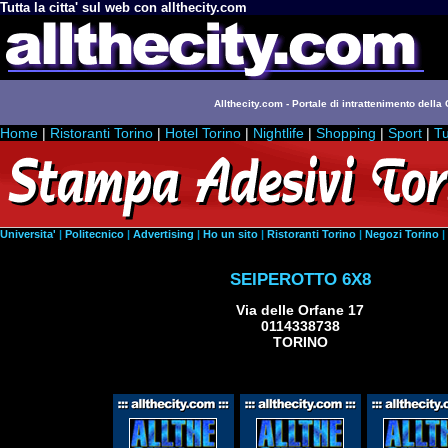
Tutta la citta' sul web con allthecity.com
Allthecity.com - Portale di intrattenimento della C
Home
|
Ristoranti Torino
|
Hotel Torino
|
Nightlife
|
Shopping
|
Sport
|
Tu
Universita'
|
Politecnico
|
Advertising
|
Ho un sito
|
Ristoranti Torino
|
Negozi Torino
|
SEIPEROTTO 6X8
Via delle Orfane 17
0114338738
TORINO