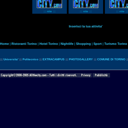
::: nite :::
::: nite :::
::: nite :::
Inserisci la tua attivita'
Home
|
Ristoranti Torino
|
Hotel Torino
|
Nightlife
|
Shopping
|
Sport
|
Turismo Torino
:::
Universita'
:::
Politecnico
:::
EXTRACAMPUS
:::
PHOTOGALLERY
:::
COMUNE DI TORINO
: