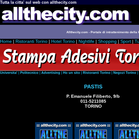
Tutta la citta' sul web con allthecity.com
Allthecity.com - Portale di intrattenimento della C
Home
|
Ristoranti Torino
|
Hotel Torino
|
Nightlife
|
Shopping
|
Sport
|
Tu
Universita'
|
Politecnico
|
Advertising
|
Ho un sito
|
Ristoranti Torino
|
Negozi Torino
|
PASTIS
P. Emanuele Filiberto, 9/b
011-5211085
TORINO