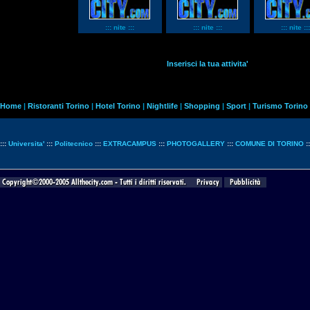
::: nite :::
::: nite :::
::: nite :::
Inserisci la tua attivita'
Home
|
Ristoranti Torino
|
Hotel Torino
|
Nightlife
|
Shopping
|
Sport
|
Turismo Torino
:::
Universita'
:::
Politecnico
:::
EXTRACAMPUS
:::
PHOTOGALLERY
:::
COMUNE DI TORINO
: