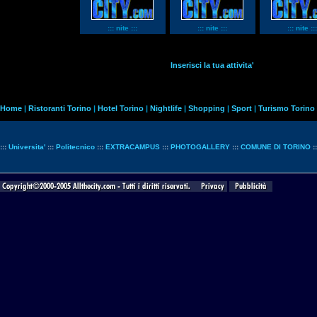
::: nite :::
::: nite :::
::: nite :::
Inserisci la tua attivita'
Home
|
Ristoranti Torino
|
Hotel Torino
|
Nightlife
|
Shopping
|
Sport
|
Turismo Torino
:::
Universita'
:::
Politecnico
:::
EXTRACAMPUS
:::
PHOTOGALLERY
:::
COMUNE DI TORINO
: