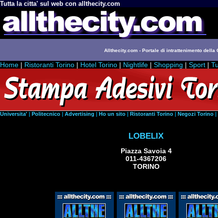
Tutta la citta' sul web con allthecity.com
Allthecity.com - Portale di intrattenimento della C
Home
|
Ristoranti Torino
|
Hotel Torino
|
Nightlife
|
Shopping
|
Sport
|
Tu
Universita'
|
Politecnico
|
Advertising
|
Ho un sito
|
Ristoranti Torino
|
Negozi Torino
|
LOBELIX
Piazza Savoia 4
011-4367206
TORINO