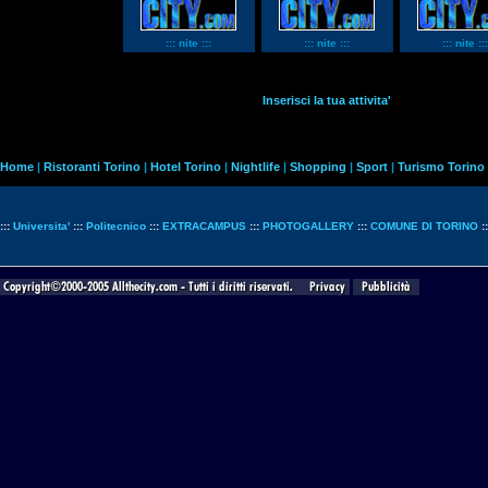
::: nite :::
::: nite :::
::: nite :::
Inserisci la tua attivita'
Home
|
Ristoranti Torino
|
Hotel Torino
|
Nightlife
|
Shopping
|
Sport
|
Turismo Torino
:::
Universita'
:::
Politecnico
:::
EXTRACAMPUS
:::
PHOTOGALLERY
:::
COMUNE DI TORINO
: