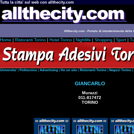
Tutta la citta' sul web con allthecity.com
Allthecity.com - Portale di intrattenimento della C
Home
|
Ristoranti Torino
|
Hotel Torino
|
Nightlife
|
Shopping
|
Sport
|
Tu
Universita'
|
Politecnico
|
Advertising
|
Ho un sito
|
Ristoranti Torino
|
Negozi Torino
|
GIANCARLO
Murazzi
011-817472
TORINO