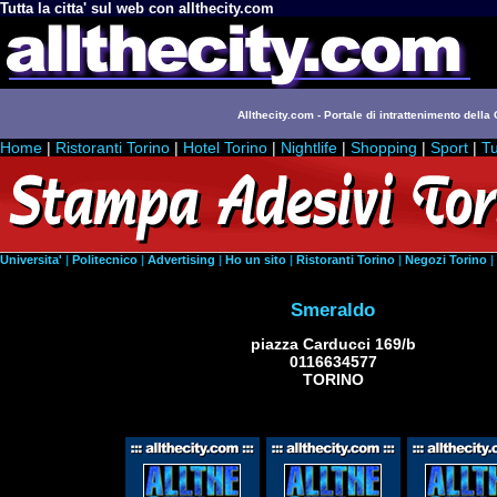
Tutta la citta' sul web con allthecity.com
Allthecity.com - Portale di intrattenimento della C
Home
|
Ristoranti Torino
|
Hotel Torino
|
Nightlife
|
Shopping
|
Sport
|
Tu
Universita'
|
Politecnico
|
Advertising
|
Ho un sito
|
Ristoranti Torino
|
Negozi Torino
|
Smeraldo
piazza Carducci 169/b
0116634577
TORINO