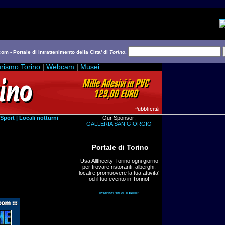
com - Portale di intrattenimento della Citta' di
Torino
.
rismo Torino
|
Webcam
|
Musei
Sport
|
Locali notturni
Our Sponsor:
GALLERIA SAN GIORGIO
Portale di Torino
Usa Allthecity-Torino ogni giorno
per trovare ristoranti, alberghi,
locali e promuovere la tua attivita'
od il tuo evento in Torino!
Inserisci siti di TORINO!