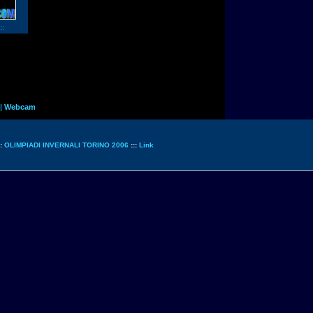
::
|
Webcam
::
OLIMPIADI INVERNALI TORINO 2006
:::
Link