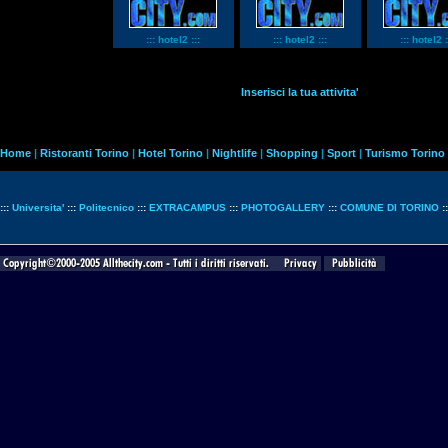
::: hotel2 :::
::: hotel2 :::
::: hotel2 :
Inserisci la tua attivita'
Home
|
Ristoranti Torino
|
Hotel Torino
|
Nightlife
|
Shopping
|
Sport
|
Turismo Torino
:::
Universita'
:::
Politecnico
:::
EXTRACAMPUS
:::
PHOTOGALLERY
:::
COMUNE DI TORINO
: