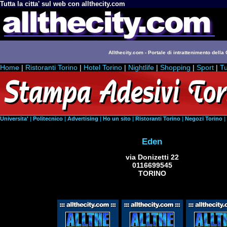
Tutta la citta' sul web con allthecity.com
Allthecity.com - Portale di intrattenimento della C
Home
|
Ristoranti Torino
|
Hotel Torino
|
Nightlife
|
Shopping
|
Sport
|
Tu
Universita'
|
Politecnico
|
Advertising
|
Ho un sito
|
Ristoranti Torino
|
Negozi Torino
|
Eden
via Donizetti 22
0116699545
TORINO