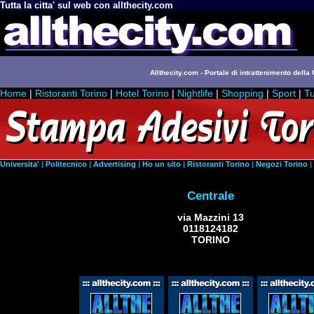
Tutta la citta' sul web con allthecity.com
Allthecity.com - Portale di intrattenimento della C
Home
|
Ristoranti Torino
|
Hotel Torino
|
Nightlife
|
Shopping
|
Sport
|
Tu
Universita'
|
Politecnico
|
Advertising
|
Ho un sito
|
Ristoranti Torino
|
Negozi Torino
|
Centrale
via Mazzini 13
0118124182
TORINO