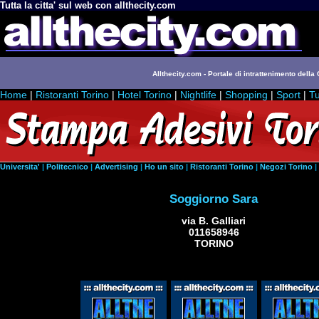
Tutta la citta' sul web con allthecity.com
Allthecity.com - Portale di intrattenimento della C
Home
|
Ristoranti Torino
|
Hotel Torino
|
Nightlife
|
Shopping
|
Sport
|
Tu
Universita'
|
Politecnico
|
Advertising
|
Ho un sito
|
Ristoranti Torino
|
Negozi Torino
|
Soggiorno Sara
via B. Galliari
011658946
TORINO