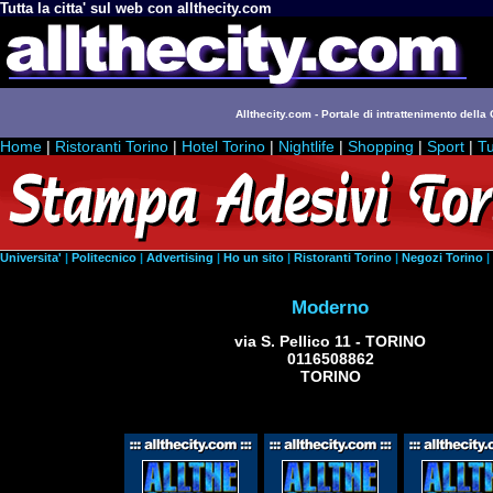
Tutta la citta' sul web con allthecity.com
Allthecity.com - Portale di intrattenimento della C
Home
|
Ristoranti Torino
|
Hotel Torino
|
Nightlife
|
Shopping
|
Sport
|
Tu
Universita'
|
Politecnico
|
Advertising
|
Ho un sito
|
Ristoranti Torino
|
Negozi Torino
|
Moderno
via S. Pellico 11 - TORINO
0116508862
TORINO