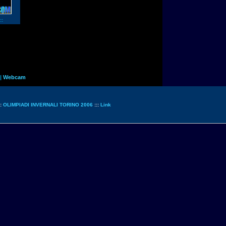
::
|
Webcam
::
OLIMPIADI INVERNALI TORINO 2006
:::
Link