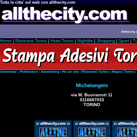
Tutta la citta' sul web con allthecity.com
Allthecity.
Home
|
Ristoranti Torino
|
Hotel Torino
|
Nightlife
|
Shopping
|
Sport
|
Tu
Universita'
|
Politecnico
|
Advertising
|
Ho un sito
|
Ristoranti Torino
|
Negozi Torino
|
Michelangelo
via M. Buonarroti 11
0116687033
TORINO