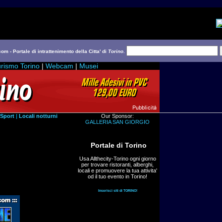
com - Portale di intrattenimento della Citta' di
Torino
.
rismo Torino
|
Webcam
|
Musei
Sport
|
Locali notturni
Our Sponsor:
GALLERIA SAN GIORGIO
Portale di Torino
Usa Allthecity-Torino ogni giorno
per trovare ristoranti, alberghi,
locali e promuovere la tua attivita'
od il tuo evento in Torino!
Inserisci siti di TORINO!