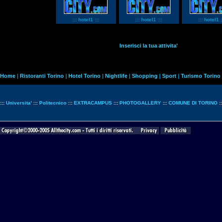
::: hotel1 :::
::: hotel1 :::
::: hotel1 :
Inserisci la tua attivita'
Home
|
Ristoranti Torino
|
Hotel Torino
|
Nightlife
|
Shopping
|
Sport
|
Turismo Torino
:::
Universita'
:::
Politecnico
:::
EXTRACAMPUS
:::
PHOTOGALLERY
:::
COMUNE DI TORINO
: