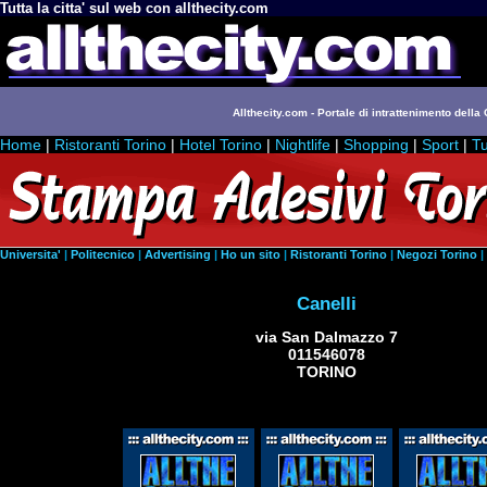
Tutta la citta' sul web con allthecity.com
Allthecity.com - Portale di intrattenimento della C
Home
|
Ristoranti Torino
|
Hotel Torino
|
Nightlife
|
Shopping
|
Sport
|
Tu
Universita'
|
Politecnico
|
Advertising
|
Ho un sito
|
Ristoranti Torino
|
Negozi Torino
|
Canelli
via San Dalmazzo 7
011546078
TORINO