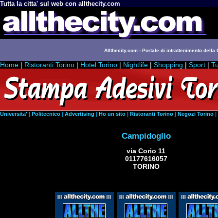
Tutta la citta' sul web con allthecity.com
Allthecity.com - Portale di intrattenimento della C
Home
|
Ristoranti Torino
|
Hotel Torino
|
Nightlife
|
Shopping
|
Sport
|
Tu
Universita'
|
Politecnico
|
Advertising
|
Ho un sito
|
Ristoranti Torino
|
Negozi Torino
|
Campidoglio
via Corio 11
01177616057
TORINO