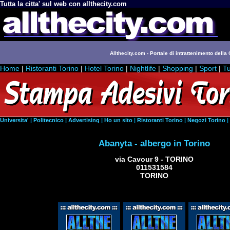
Tutta la citta' sul web con allthecity.com
Allthecity.com - Portale di intrattenimento della C
Home
|
Ristoranti Torino
|
Hotel Torino
|
Nightlife
|
Shopping
|
Sport
|
Tu
Universita'
|
Politecnico
|
Advertising
|
Ho un sito
|
Ristoranti Torino
|
Negozi Torino
|
Abanyta - albergo in Torino
via Cavour 9 - TORINO
011531584
TORINO