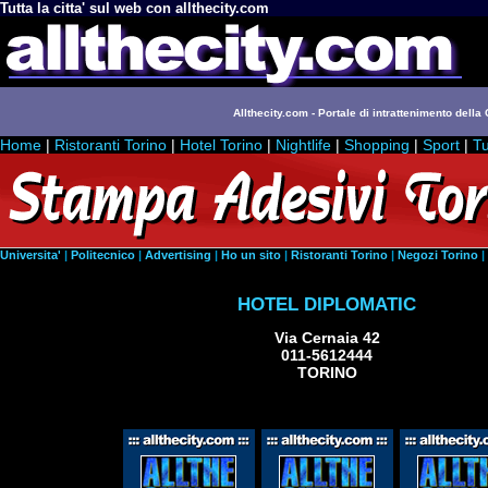
Tutta la citta' sul web con allthecity.com
Allthecity.com - Portale di intrattenimento della C
Home
|
Ristoranti Torino
|
Hotel Torino
|
Nightlife
|
Shopping
|
Sport
|
Tu
Universita'
|
Politecnico
|
Advertising
|
Ho un sito
|
Ristoranti Torino
|
Negozi Torino
|
HOTEL DIPLOMATIC
Via Cernaia 42
011-5612444
TORINO