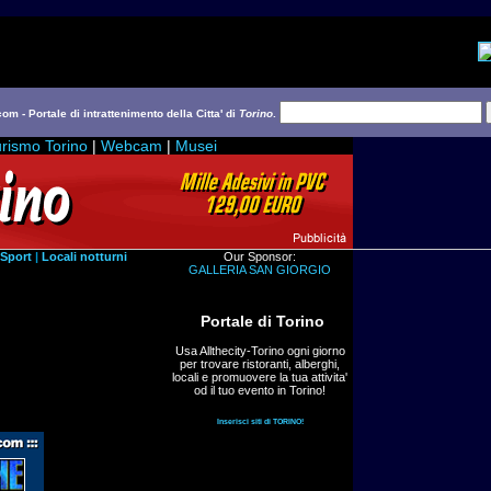
com - Portale di intrattenimento della Citta' di
Torino
.
rismo Torino
|
Webcam
|
Musei
Sport
|
Locali notturni
Our Sponsor:
GALLERIA SAN GIORGIO
Portale di Torino
Usa Allthecity-Torino ogni giorno
per trovare ristoranti, alberghi,
locali e promuovere la tua attivita'
od il tuo evento in Torino!
Inserisci siti di TORINO!