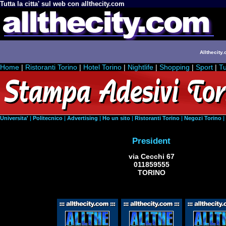
Tutta la citta' sul web con allthecity.com
Allthecity.
Home
|
Ristoranti Torino
|
Hotel Torino
|
Nightlife
|
Shopping
|
Sport
|
Tu
Universita'
|
Politecnico
|
Advertising
|
Ho un sito
|
Ristoranti Torino
|
Negozi Torino
|
President
via Cecchi 67
011859555
TORINO