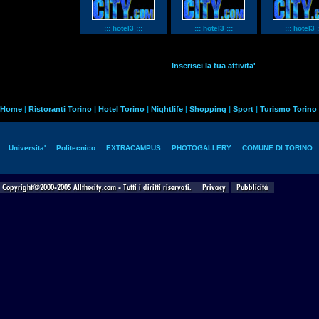
::: hotel3 :::
::: hotel3 :::
::: hotel3 :
Inserisci la tua attivita'
Home
|
Ristoranti Torino
|
Hotel Torino
|
Nightlife
|
Shopping
|
Sport
|
Turismo Torino
:::
Universita'
:::
Politecnico
:::
EXTRACAMPUS
:::
PHOTOGALLERY
:::
COMUNE DI TORINO
: