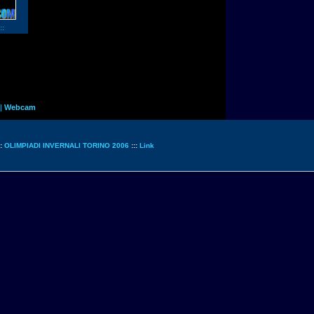
::
|
Webcam
::
OLIMPIADI INVERNALI TORINO 2006
:::
Link