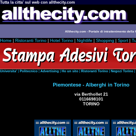
Tutta la citta' sul web con allthecity.com
Allthecity.com - Portale di intrattenimento della C
Home
|
Ristoranti Torino
|
Hotel Torino
|
Nightlife
|
Shopping
|
Sport
|
Tu
Universita'
|
Politecnico
|
Advertising
|
Ho un sito
|
Ristoranti Torino
|
Negozi Torino
|
Piemontese - Alberghi in Torino
via Berthollet 21
0116698101
TORINO