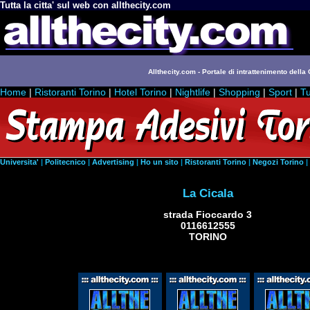
Tutta la citta' sul web con allthecity.com
Allthecity.com - Portale di intrattenimento della C
Home
|
Ristoranti Torino
|
Hotel Torino
|
Nightlife
|
Shopping
|
Sport
|
Tu
Universita'
|
Politecnico
|
Advertising
|
Ho un sito
|
Ristoranti Torino
|
Negozi Torino
|
La Cicala
strada Fioccardo 3
0116612555
TORINO