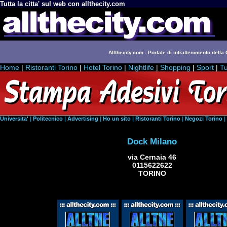
Tutta la citta' sul web con allthecity.com
Allthecity.com - Portale di intrattenimento della C
Home
|
Ristoranti Torino
|
Hotel Torino
|
Nightlife
|
Shopping
|
Sport
|
Tu
Universita'
|
Politecnico
|
Advertising
|
Ho un sito
|
Ristoranti Torino
|
Negozi Torino
|
Dock Milano
via Cernaia 46
0115622622
TORINO