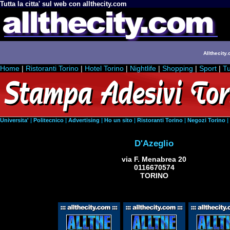
Tutta la citta' sul web con allthecity.com
Allthecity.
Home
|
Ristoranti Torino
|
Hotel Torino
|
Nightlife
|
Shopping
|
Sport
|
Tu
Universita'
|
Politecnico
|
Advertising
|
Ho un sito
|
Ristoranti Torino
|
Negozi Torino
|
D'Azeglio
via F. Menabrea 20
0116670574
TORINO