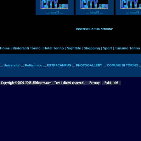
::: hotel3 :::
::: hotel3 :::
::: hotel3 :
Inserisci la tua attivita'
Home
|
Ristoranti Torino
|
Hotel Torino
|
Nightlife
|
Shopping
|
Sport
|
Turismo Torino
:::
Universita'
:::
Politecnico
:::
EXTRACAMPUS
:::
PHOTOGALLERY
:::
COMUNE DI TORINO
: