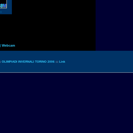
::
|
Webcam
::
OLIMPIADI INVERNALI TORINO 2006
:::
Link