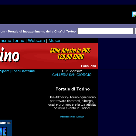
com - Portale di intrattenimento della Citta' di
Torino
.
rismo Torino
|
Webcam
|
Musei
Sport
|
Locali notturni
Our Sponsor:
GALLERIA SAN GIORGIO
Portale di Torino
Usa Allthecity-Torino ogni giorno
per trovare ristoranti, alberghi,
locali e promuovere la tua attivita'
od il tuo evento in Torino!
Inserisci siti di TORINO!