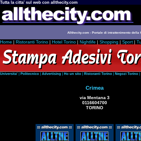
Tutta la citta' sul web con allthecity.com
Allthecity.com - Portale di intrattenimento della C
Home
|
Ristoranti Torino
|
Hotel Torino
|
Nightlife
|
Shopping
|
Sport
|
Tu
Universita'
|
Politecnico
|
Advertising
|
Ho un sito
|
Ristoranti Torino
|
Negozi Torino
|
Crimea
via Mentana 3
0116604700
TORINO