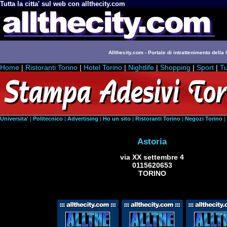
Tutta la citta' sul web con allthecity.com
Allthecity.com - Portale di intrattenimento della C
Home
|
Ristoranti Torino
|
Hotel Torino
|
Nightlife
|
Shopping
|
Sport
|
Tu
Universita'
|
Politecnico
|
Advertising
|
Ho un sito
|
Ristoranti Torino
|
Negozi Torino
|
Astoria
via XX settembre 4
0115620653
TORINO