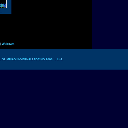
::
|
Webcam
::
OLIMPIADI INVERNALI TORINO 2006
:::
Link