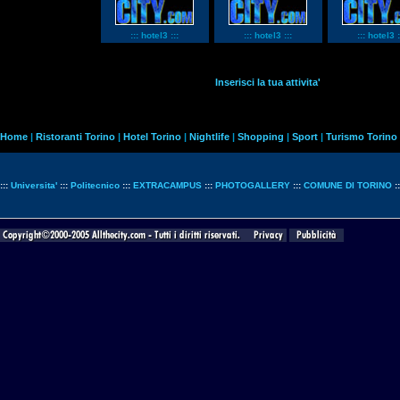
::: hotel3 :::
::: hotel3 :::
::: hotel3 :
Inserisci la tua attivita'
Home
|
Ristoranti Torino
|
Hotel Torino
|
Nightlife
|
Shopping
|
Sport
|
Turismo Torino
:::
Universita'
:::
Politecnico
:::
EXTRACAMPUS
:::
PHOTOGALLERY
:::
COMUNE DI TORINO
: