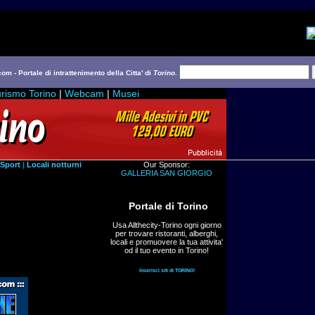
com - Portale di intrattenimento della Citta' di
Torino
.
rismo Torino
|
Webcam
|
Musei
Sport
|
Locali notturni
Our Sponsor:
GALLERIA SAN GIORGIO
Portale di Torino
Usa Allthecity-Torino ogni giorno
per trovare ristoranti, alberghi,
locali e promuovere la tua attivita'
od il tuo evento in Torino!
Inserisci siti di TORINO!