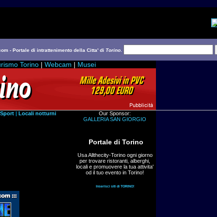
com - Portale di intrattenimento della Citta' di
Torino
.
rismo Torino
|
Webcam
|
Musei
Sport
|
Locali notturni
Our Sponsor:
GALLERIA SAN GIORGIO
Portale di Torino
Usa Allthecity-Torino ogni giorno
per trovare ristoranti, alberghi,
locali e promuovere la tua attivita'
od il tuo evento in Torino!
Inserisci siti di TORINO!