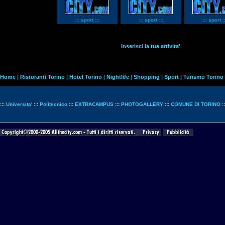
::: sport :::
::: sport :::
::: sport ::
Inserisci la tua attivita'
Home
|
Ristoranti Torino
|
Hotel Torino
|
Nightlife
|
Shopping
|
Sport
|
Turismo Torino
:::
Universita'
:::
Politecnico
:::
EXTRACAMPUS
:::
PHOTOGALLERY
:::
COMUNE DI TORINO
: