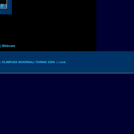
:
|
Webcam
::
OLIMPIADI INVERNALI TORINO 2006
:::
Link