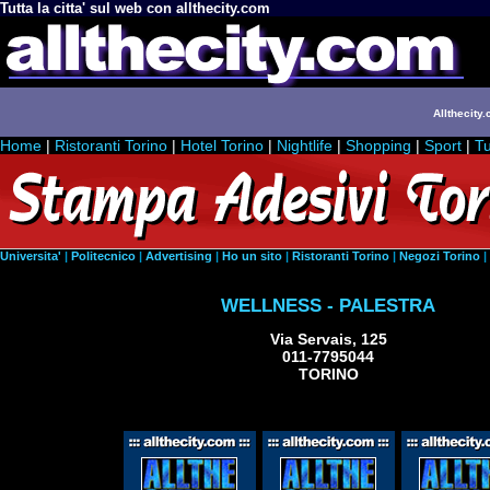
Tutta la citta' sul web con allthecity.com
Allthecity.
Home
|
Ristoranti Torino
|
Hotel Torino
|
Nightlife
|
Shopping
|
Sport
|
Tu
Universita'
|
Politecnico
|
Advertising
|
Ho un sito
|
Ristoranti Torino
|
Negozi Torino
|
WELLNESS - PALESTRA
Via Servais, 125
011-7795044
TORINO