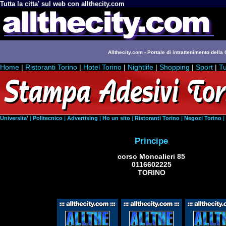
Tutta la citta' sul web con allthecity.com
Allthecity.com - Portale di intrattenimento della C
Home
|
Ristoranti Torino
|
Hotel Torino
|
Nightlife
|
Shopping
|
Sport
|
Tu
Universita'
|
Politecnico
|
Advertising
|
Ho un sito
|
Ristoranti Torino
|
Negozi Torino
|
Principe
corso Moncalieri 85
0116602225
TORINO