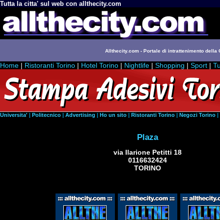
Tutta la citta' sul web con allthecity.com
Allthecity.com - Portale di intrattenimento della C
Home
|
Ristoranti Torino
|
Hotel Torino
|
Nightlife
|
Shopping
|
Sport
|
Tu
Universita'
|
Politecnico
|
Advertising
|
Ho un sito
|
Ristoranti Torino
|
Negozi Torino
|
Plaza
via Ilarione Petitti 18
0116632424
TORINO