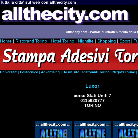
Tutta la citta' sul web con allthecity.com
Allthecity.com - Portale di intrattenimento della C
Home
|
Ristoranti Torino
|
Hotel Torino
|
Nightlife
|
Shopping
|
Sport
|
Tu
Universita'
|
Politecnico
|
Advertising
|
Ho un sito
|
Ristoranti Torino
|
Negozi Torino
|
Luxor
corso Stati Uniti 7
0115620777
TORINO