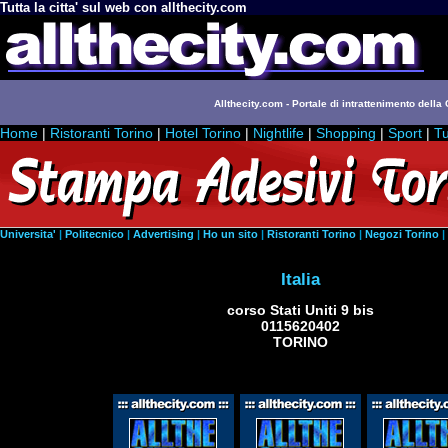
Tutta la citta' sul web con allthecity.com
Allthecity.com - Portale di intrattenimento della C
Home
|
Ristoranti Torino
|
Hotel Torino
|
Nightlife
|
Shopping
|
Sport
|
Tu
Universita'
|
Politecnico
|
Advertising
|
Ho un sito
|
Ristoranti Torino
|
Negozi Torino
|
Italia
corso Stati Uniti 9 bis
0115620402
TORINO