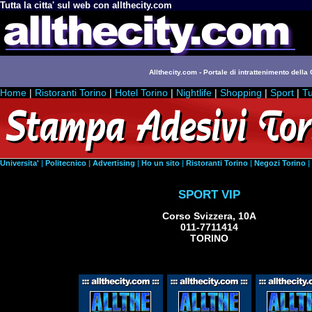
Tutta la citta' sul web con allthecity.com
Allthecity.com - Portale di intrattenimento della C
Home
|
Ristoranti Torino
|
Hotel Torino
|
Nightlife
|
Shopping
|
Sport
|
Tu
Universita'
|
Politecnico
|
Advertising
|
Ho un sito
|
Ristoranti Torino
|
Negozi Torino
|
SPORT VIP
Corso Svizzera, 10A
011-7711414
TORINO