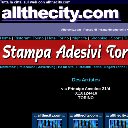
Tutta la citta' sul web con allthecity.com
Allthecity.com - Portale di intrattenimento della C
Home
|
Ristoranti Torino
|
Hotel Torino
|
Nightlife
|
Shopping
|
Sport
|
Tu
Universita'
|
Politecnico
|
Advertising
|
Ho un sito
|
Ristoranti Torino
|
Negozi Torino
|
Des Artistes
via Principe Amedeo 21/d
0118124416
TORINO