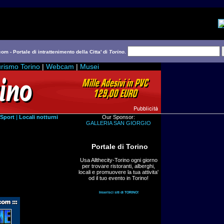
com - Portale di intrattenimento della Citta' di
Torino
.
rismo Torino
|
Webcam
|
Musei
Sport
|
Locali notturni
Our Sponsor:
GALLERIA SAN GIORGIO
Portale di Torino
Usa Allthecity-Torino ogni giorno
per trovare ristoranti, alberghi,
locali e promuovere la tua attivita'
od il tuo evento in Torino!
Inserisci siti di TORINO!