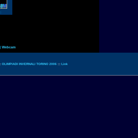
:
|
Webcam
::
OLIMPIADI INVERNALI TORINO 2006
:::
Link