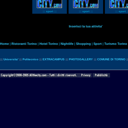
::: sport :::
::: sport :::
::: sport ::
Inserisci la tua attivita'
Home
|
Ristoranti Torino
|
Hotel Torino
|
Nightlife
|
Shopping
|
Sport
|
Turismo Torino
:::
Universita'
:::
Politecnico
:::
EXTRACAMPUS
:::
PHOTOGALLERY
:::
COMUNE DI TORINO
: