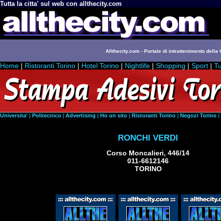
Tutta la citta' sul web con allthecity.com
Allthecity.com - Portale di intrattenimento della C
Home
|
Ristoranti Torino
|
Hotel Torino
|
Nightlife
|
Shopping
|
Sport
|
Tu
Universita'
|
Politecnico
|
Advertising
|
Ho un sito
|
Ristoranti Torino
|
Negozi Torino
|
RONCHI VERDI
Corso Moncalieri, 446/14
011-6612146
TORINO